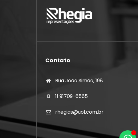
Contato
Rua João Simão, 198
11 91709-6565
rhegias@uol.com.br