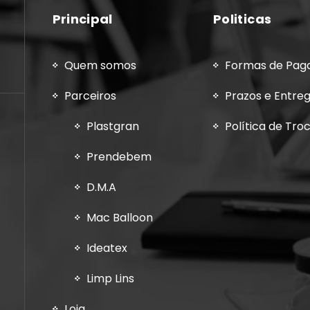
Principal
Politicas
Quem somos
Formas de Pa
Parceiros
Prazos e Entre
Plastgran
Política de Tro
Prendebem
D.M.A
Mac Balloon
Ideatex
Limp Lins
Loja