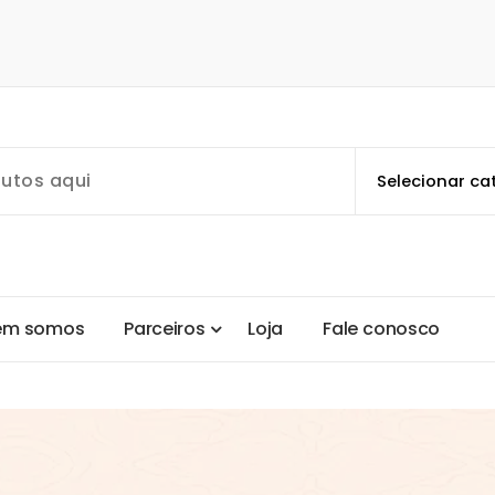
e
m
s
o
m
o
s
P
a
r
c
e
i
r
o
s
L
o
j
a
F
a
l
e
c
o
n
o
s
c
o