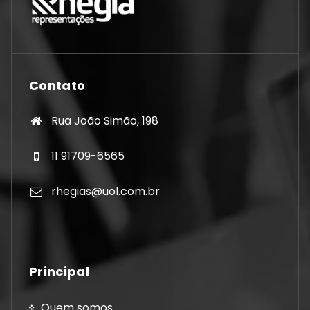
Contato
Rua João Simão, 198
11 91709-6565
rhegias@uol.com.br
Principal
Quem somos