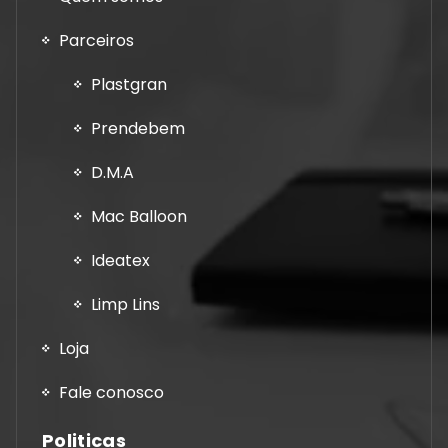
Parceiros
Plastgran
Prendebem
D.M.A
Mac Balloon
Ideatex
Limp Lins
Loja
Fale conosco
Politicas