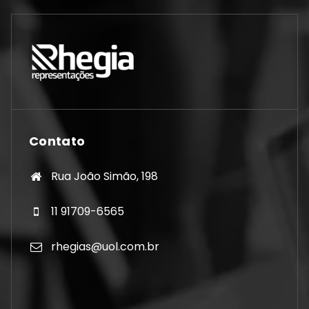
Contato
Rua João Simão, 198
11 91709-6565
rhegias@uol.com.br