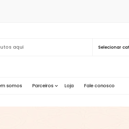
e
m
s
o
m
o
s
P
a
r
c
e
i
r
o
s
L
o
j
a
F
a
l
e
c
o
n
o
s
c
o