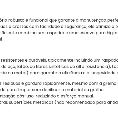
ório robusto e funcional que garante a manutenção perfe
uos e crostas com facilidade e segurança, ele otimiza o
n eficiente combina um raspador e uma escova para higien
l.
resistentes e duráveis, tipicamente incluindo um raspa
e aço, latão, ou fibras sintéticas de alta resistência),
de ou metal) para garantir a eficiência e a longevidade 
ove resíduos e gordura rapidamente, mesmo com a grelha
do para limpar sem danificar o material da grelha.
enização pós-uso, reduzindo o esforço manual.
 outras superfícies metálicas (não recomendado para anti