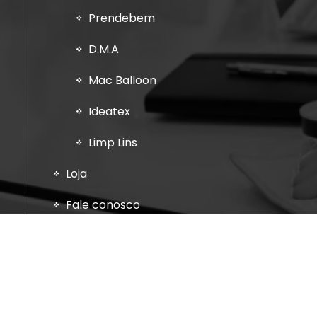
Prendebem
D.M.A
Mac Balloon
Ideatex
Limp Lins
Loja
Fale conosco
2026 Rhegia Representações - Criar parceiros com foco 