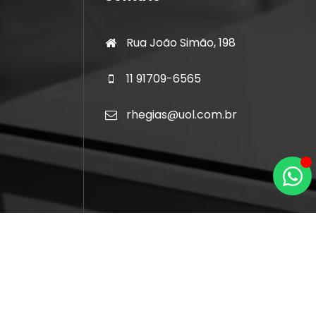
Rua João Simão, 198
11 91709-6565
rhegias@uol.com.br
Copyright © 