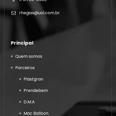
rhegias@uol.com.br
Principal
Quem somos
Parceiros
Plastgran
Prendebem
D.M.A
Mac Balloon