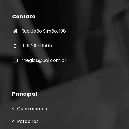
Contato
Rua João Simão, 198
11 91709-6565
rhegias@uol.com.br
Principal
Quem somos
Parceiros