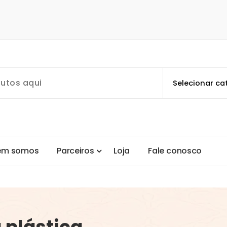
e
m
s
o
m
o
s
P
a
r
c
e
i
r
o
s
L
o
j
a
F
a
l
e
c
o
n
o
s
c
o