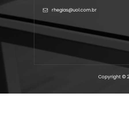
rhegias@uol.com.br
Copyright © 