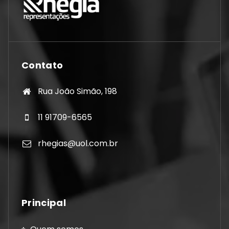
Contato
Rua João Simão, 198
11 91709-6565
rhegias@uol.com.br
Principal