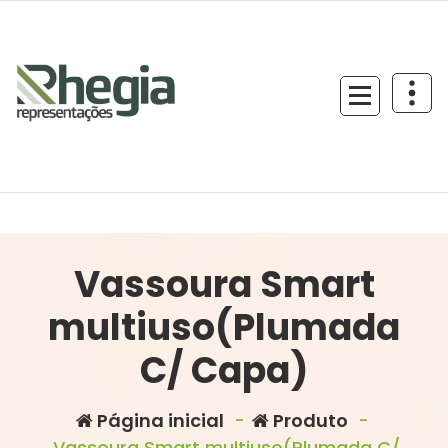
Vassoura Smart
multiuso(Plumada
C/ Capa)
Página inicial
-
Produto
-
Vassoura Smart multiuso(Plumada C/