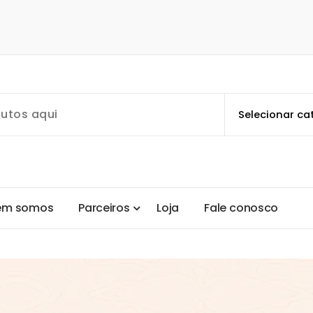
e
m
s
o
m
o
s
P
a
r
c
e
i
r
o
s
L
o
j
a
F
a
l
e
c
o
n
o
s
c
o