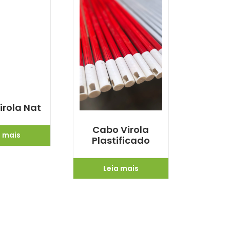
irola Nat
Cabo Virola
a mais
Plastificado
Leia mais