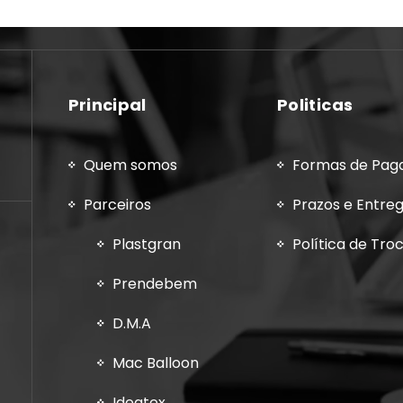
Principal
Politicas
Quem somos
Formas de Pa
Parceiros
Prazos e Entre
Plastgran
Política de Tro
Prendebem
D.M.A
Mac Balloon
Ideatex