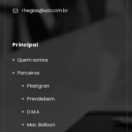
rhegias@uol.com.br
Principal
Quem somos
Parceiros
Plastgran
Prendebem
D.M.A
Mac Balloon