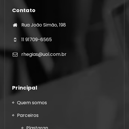
Contato
Rua João Simão, 198
11 91709-6565
rhegias@uol.com.br
Principal
Quem somos
Parceiros
Plastgran